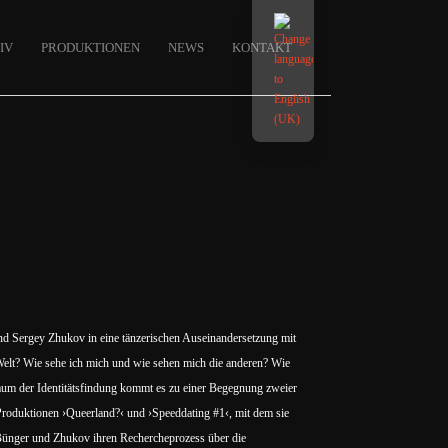
IV
PRODUKTIONEN
NEWS
KONTAKT
d Sergey Zhukov in eine tänzerischen Auseinandersetzung mit
 Welt? Wie sehe ich mich und wie sehen mich die anderen? Wie
tsraum der Identitätsfindung kommt es zu einer Begegnung zweier
Produktionen ›Queerland?‹ und ›Speeddating #1‹, mit dem sie
Bünger und Zhukov ihren Rechercheprozess über die