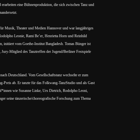
d erarbeiten eine Bühnenproduktion, die sich zwischen Tanz und
nandersetzt.
für Musik, Theater und Medien Hannover und war langjähriges
, Rodolpho Leonie, Rami Be’er, Henrietta Horn und Reinhild
m, initiiert vom Goethe-Institut Bangladesh. Tomas Bünger ist
ury-Mitglied des Tanztreffen der Jugend/Berliner Festspiele
nach Deutschland. Vom Gesellschaftstanz wechselte er zum
-Preis ab. Er tanzte für das Folkwang-TanzStudio und als Gast
f*innen wie Susanne Linke, Urs Dietrich, Rodolpho Leoni,
nger seine tänzerische/choreografische Forschung zum Thema