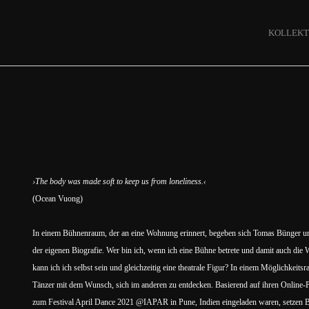
KOLLEKT
›The body was made soft to keep us from loneliness.‹
(Ocean Vuong)
In einem Bühnenraum, der an eine Wohnung erinnert, begeben sich Tomas Bünger un
der eigenen Biografie. Wer bin ich, wenn ich eine Bühne betrete und damit auch die
kann ich ich selbst sein und gleichzeitig eine theatrale Figur? In einem Möglichkei
Tänzer mit dem Wunsch, sich im anderen zu entdecken. Basierend auf ihren Online-
zum Festival April Dance 2021 @IAPAR in Pune, Indien eingeladen waren, setzen 