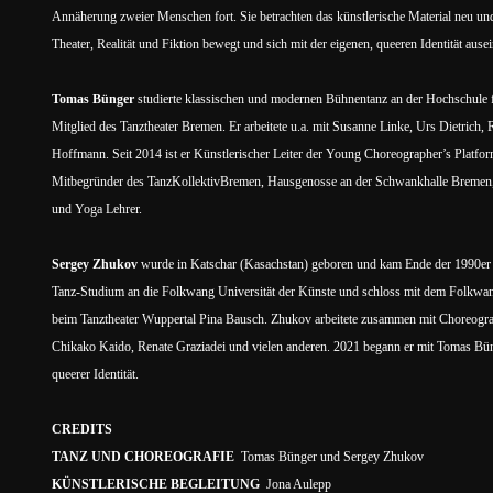
Annäherung zweier Menschen fort. Sie betrachten das künstlerische Material neu un
Theater, Realität und Fiktion bewegt und sich mit der eigenen, queeren Identität ausei
​​Tomas Bünger
studierte klassischen und modernen Bühnentanz an der Hochschule 
Mitglied des Tanztheater Bremen. Er arbeitete u.a. mit Susanne Linke, Urs Dietrich
Hoffmann. Seit 2014 ist er Künstlerischer Leiter der Young Choreographer’s Platfor
Mitbegründer des TanzKollektivBremen, Hausgenosse an der Schwankhalle Bremen, J
und Yoga Lehrer.
Sergey Zhukov
wurde in Katschar (Kasachstan) geboren und kam Ende der 1990er 
Tanz-Studium an die Folkwang Universität der Künste und schloss mit dem Folkwang
beim Tanztheater Wuppertal Pina Bausch. Zhukov arbeitete zusammen mit Choreogra
Chikako Kaido, Renate Graziadei und vielen anderen. 2021 begann er mit Tomas Bü
queerer Identität.
CREDITS
TANZ UND CHOREOGRAFIE
Tomas Bünger und Sergey Zhukov
KÜNSTLERISCHE BEGLEITUNG
Jona Aulepp