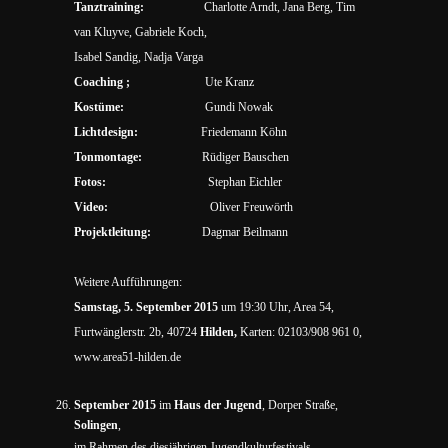
Tanztraining:
Charlotte Arndt, Jana Berg, Tim
van Kluyve, Gabriele Koch,
Isabel Sandig, Nadja Varga
Coaching
;
Ute Kranz
Kostüme:
Gundi Nowak
Lichtdesign:
Friedemann Köhn
Tonmontage:
Rüdiger Bauschen
Fotos:
Stephan Eichler
Video:
Oliver Freuwörth
Projektleitung:
Dagmar Beilmann
Weitere Aufführungen:
Samstag, 5. September 2015
um 19:30 Uhr, Area 54,
Furtwänglerstr. 2b, 40724
Hilden,
Karten: 02103/908 961 0,
www.area51-hilden.de
September 2015
im
Haus der Jugend
, Dorper Straße,
Solingen
,
im Rahmen des diesjährigen Jugendkulturfestivals.