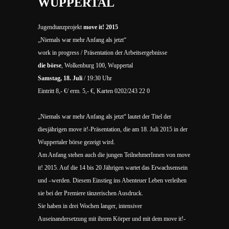
WUPPERTAL
Jugendtanzprojekt
move it! 2015
„Niemals war mehr Anfang als jetzt“
work in progress / Präsentation der Arbeitsergebnisse
die börse
, Wolkenburg 100, Wuppertal
Samstag, 18. Juli
/ 19:30 Uhr
Eintritt 8,- €/ erm. 5,- €, Karten 0202/243 22 0
„Niemals war mehr Anfang als jetzt“ lautet der Titel der
diesjährigen move it!-Präsentation, die am 18. Juli 2015 in der
Wuppertaler börse gezeigt wird.
Am Anfang stehen auch die jungen TeilnehmerInnen von move
it! 2015. Auf die 14 bis 20 Jährigen wartet das Erwachsensein
und –werden. Diesem Einstieg ins Abenteuer Leben verleihen
sie bei der Premiere tänzerischen Ausdruck.
Sie haben in drei Wochen langer, intensiver
Auseinandersetzung mit ihrem Körper und mit dem move it!-