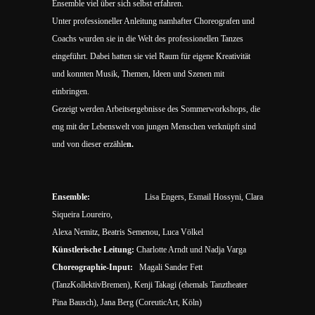
Ensemble viel über sich selbst erfahren.
Unter professioneller Anleitung namhafter Choreografen und
Coachs wurden sie in die Welt des professionellen Tanzes
eingeführt. Dabei hatten sie viel Raum für eigene Kreativität
und konnten Musik, Themen, Ideen und Szenen mit
einbringen.
Gezeigt werden Arbeitsergebnisse des Sommerworkshops, die
eng mit der Lebenswelt von jungen Menschen verknüpft sind
und von dieser erzähle
n.
Ensemble:
Lisa Engers, Esmail Hossyni, Clara
Siqueira Loureiro,
Alexa Nemitz, Beatris Semenou, Luca Völkel
Künstlerische Leitung:
Charlotte Arndt und Nadja Varga
Choreographie-Input:
Magali Sander Fett
(TanzKollektivBremen), Kenji Takagi (ehemals Tanztheater
Pina Bausch), Jana Berg (CoreuticArt, Köln)