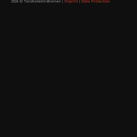
2026 © TanzKollektivBremen |
Imprint
|
Data Protection