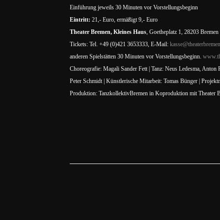
Einführung jeweils 30 Minuten vor Vorstellungsbeginn
Eintritt:
21,- Euro, ermäßigt 9,- Euro
Theater Bremen, Kleines Haus
, Goetheplatz 1, 28203 Bremen
Tickets: Tel. +49 (0)421 3653333, E-Mail:
kasse@theaterbremen
anderen Spielstätten 30 Minuten vor Vorstellungsbeginn.
www.th
Choreografie: Magali Sander Fett | Tanz: Neus Ledesma, Anton Ru
Peter Schmidt | Künstlerische Mitarbeit: Tomas Bünger | Projek
Produktion: TanzkollektivBremen in Koproduktion mit Theater 