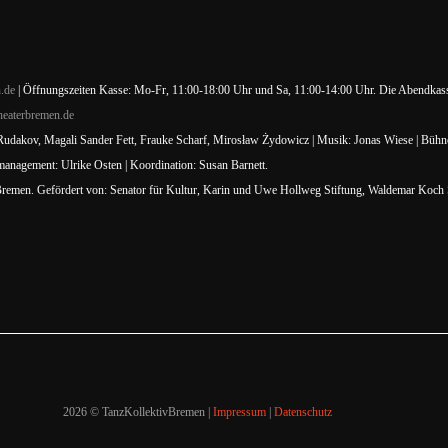
.de
| Öffnungszeiten Kasse: Mo-Fr, 11:00-18:00 Uhr und Sa, 11:00-14:00 Uhr. Die Abendkass
eaterbremen.de
dakov, Magali Sander Fett, Frauke Scharf, Mirosław Żydowicz | Musik: Jonas Wiese | Bühne: T
tmanagement: Ulrike Osten | Koordination: Susan Barnett.
Bremen. Gefördert von: Senator für Kultur, Karin und Uwe Hollweg Stiftung, Waldemar Koch 
2026 © TanzKollektivBremen |
Impressum
|
Datenschutz