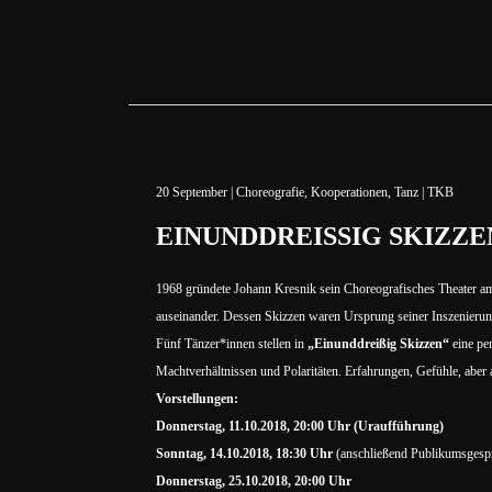
20
September
|
Choreografie
,
Kooperationen
,
Tanz
|
TKB
EINUNDDREISSIG SKIZZE
1968 gründete Johann Kresnik sein Choreografisches Theater am
auseinander. Dessen Skizzen waren Ursprung seiner Inszenierun
Fünf Tänzer*innen stellen in
„Einunddreißig Skizzen“
eine per
Machtverhältnissen und Polaritäten. Erfahrungen, Gefühle, aber 
Vorstellungen:
Donnerstag, 11.10.2018, 20:00 Uhr (Uraufführung)
Sonntag, 14.10.2018, 18:30 Uhr
(anschließend Publikumsgesp
Donnerstag, 25.10.2018, 20:00 Uhr