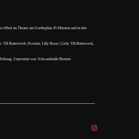
e öffnet im Theater am Goetheplatz 45 Minuten und in den
ill Botterweck | Kostüm: Lilly Bosse | Licht: Till Botterweck,
Stiftung. Unterstützt von: Schwankhalle Bremen
Instagram