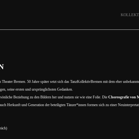
KOLLEKT
N
 Theater Bremen. 50 Jahre später setzt sich das TanzKollektivBremen mit dem eher unbekann
gen, seine ersten und ursprünglichsten Gedanken.
sönliche Beziehung zu den Bildern her und nutzen sie wie eine Folie. Die
Choreografie von M
auch Herkunft und Generation der beteiligten Tänzer*innen formen sich zu einer Neuinterpretat
räch)