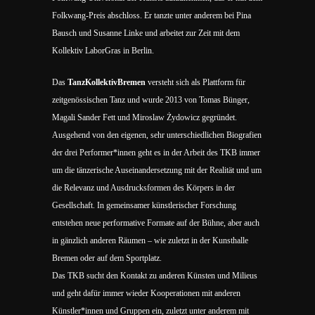
Folkwang-Preis abschloss. Er tanzte unter anderem bei Pina
Bausch und Susanne Linke und arbeitet zur Zeit mit dem
Kollektiv LaborGras in Berlin.
Das
TanzKollektivBremen
versteht sich als Plattform für
zeitgenössischen Tanz und wurde 2013 von Tomas Bünger,
Magali Sander Fett und Miroslaw Żydowicz gegründet.
Ausgehend von den eigenen, sehr unterschiedlichen Biografien
der drei Performer*innen geht es in der Arbeit des TKB immer
um die tänzerische Auseinandersetzung mit der Realität und um
die Relevanz und Ausdrucksformen des Körpers in der
Gesellschaft. In gemeinsamer künstlerischer Forschung
entstehen neue performative Formate auf der Bühne, aber auch
in gänzlich anderen Räumen – wie zuletzt in der Kunsthalle
Bremen oder auf dem Sportplatz.
Das TKB sucht den Kontakt zu anderen Künsten und Milieus
und geht dafür immer wieder Kooperationen mit anderen
Künstler*innen und Gruppen ein, zuletzt unter anderem mit