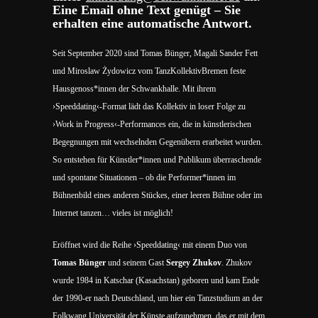
Eine Email ohne Text genügt – Sie
erhalten eine automatische Antwort.
Seit September 2020 sind Tomas Bünger, Magali Sander Fett
und Miroslaw Żydowicz vom TanzKollektivBremen feste
Hausgenoss*innen der Schwankhalle. Mit ihrem
›Speeddating‹-Format lädt das Kollektiv in loser Folge zu
›Work in Progress‹-Performances ein, die in künstlerischen
Begegnungen mit wechselnden Gegenübern erarbeitet wurden.
So entstehen für Künstler*innen und Publikum überraschende
und spontane Situationen – ob die Performer*innen im
Bühnenbild eines anderen Stückes, einer leeren Bühne oder im
Internet tanzen… vieles ist möglich!
Eröffnet wird die Reihe ›Speeddating‹ mit einem Duo von
Tomas Bünger
und seinem Gast
Sergey Zhukov
. Zhukov
wurde 1984 in Katschar (Kasachstan) geboren und kam Ende
der 1990-er nach Deutschland, um hier ein Tanzstudium an der
Folkwang Universität der Künste aufzunehmen, das er mit dem