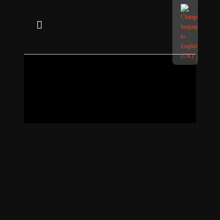
18
August
|
Tanz
|
Neus Ledesma Vidal
KÖRPERSCHAU RELOADED
Die tänzerisch-musikalische Intervention zu Architektur,
Raum und bildkünstlerischen Werken im Zentrum für